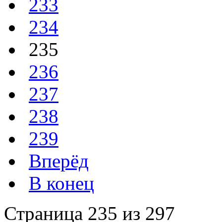
233
234
235
236
237
238
239
Вперёд
В конец
Страница 235 из 297