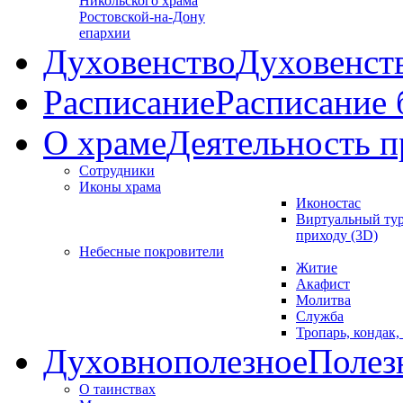
Никольского храма
Ростовской-на-Дону
епархии
Духовенство
Духовенст
Расписание
Расписание
О храме
Деятельность п
Сотрудники
Иконы храма
Иконостас
Виртуальный тур
приходу (3D)
Небесные покровители
Житие
Акафист
Молитва
Служба
Тропарь, кондак,
Духовнополезное
Полез
О таинствах