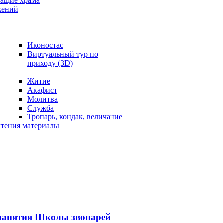
жащие храма
жений
Иконостас
Виртуальный тур по
приходу (3D)
Житие
Акафист
Молитва
Служба
Тропарь, кондак, величание
чтения материалы
занятия Школы звонарей