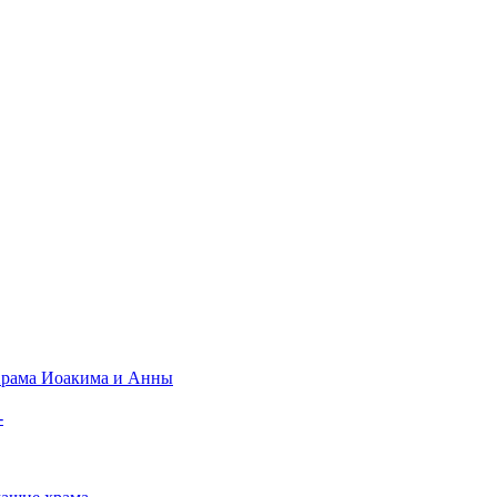
рама Иоакима и Анны
-