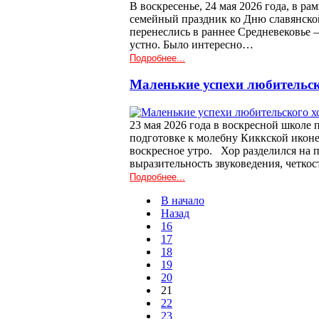
В воскресенье, 24 мая 2026 года, в 
семейный праздник ко Дню славянско
перенеслись в раннее Средневековье –
устно. Было интересно…
Подробнее...
Маленькие успехи любительск
23 мая 2026 года в воскресной школе
подготовке к молебну Киккской иконе
воскресное утро. Хор разделился на п
выразительность звуковедения, четко
Подробнее...
В начало
Назад
16
17
18
19
20
21
22
23