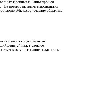
праведных Иоакима и Анны прошел
). На время участники мероприятия
еров вроде WhatsApp; славяне общались
евчих было сосредоточено на
ий день, 24 мая, в светлое
ения: чистоту интонации, плавность и