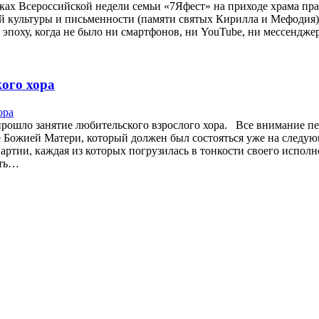
рамках Всероссийской недели семьи «7Яфест» на приходе храма 
й культуры и письменности (памяти святых Кирилла и Мефодия
 эпоху, когда не было ни смартфонов, ни YouTube, ни мессендж
ого хора
 прошло занятие любительского взрослого хора. Все внимание п
 Божией Матери, который должен был состояться уже на следующ
артии, каждая из которых погрузилась в тонкости своего исполн
сть…