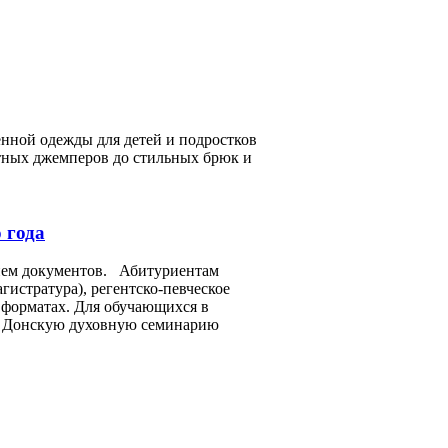
менной одежды для детей и подростков
тных джемперов до стильных брюк и
 года
рием документов. Абитуриентам
истратура), регентско-певческое
 форматах. Для обучающихся в
 в Донскую духовную семинарию