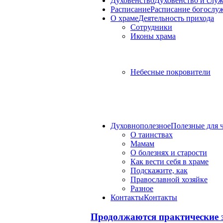
Духовенство
Духовенство и слу
Расписание
Расписание богослу
О храме
Деятельность прихода
Сотрудники
Иконы храма
Небесные покровители
Духовнополезное
Полезные для 
О таинствах
Мамам
О болезнях и старости
Как вести себя в храме
Подскажите, как
Православной хозяйке
Разное
Контакты
Контакты
Продолжаются практические 