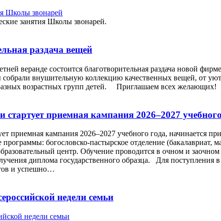
еские занятия Школы звонарей.
ельная раздача вещей
на летней веранде состоится благотворительная раздача новой фир
 собрали внушительную коллекцию качественных вещей, от ую
 разных возрастных групп детей. Приглашаем всех желающих!
и стартует приемная кампания 2026–2027 учебного
ует приемная кампания 2026–2027 учебного года, начинается п
программы: богословско-пастырское отделение (бакалавриат, маг
образовательный центр. Обучение проводится в очном и заочном
олучения диплома государственного образца. Для поступления
нтов и успешно…
ероссийской недели семьи