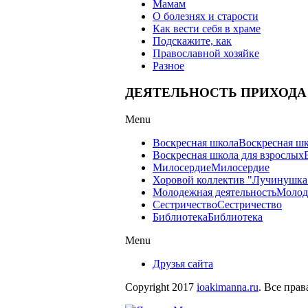
Мамам
О болезнях и старости
Как вести себя в храме
Подскажите, как
Православной хозяйке
Разное
ДЕЯТЕЛЬНОСТЬ ПРИХОДА
Menu
Воскресная школа
Воскресная ш
Воскресная школа для взрослых
Милосердие
Милосердие
Хоровой коллектив "Лучинушка
Молодежная деятельность
Молод
Сестричество
Сестричество
Библиотека
Библиотека
Menu
Друзья сайта
Copyright 2017
ioakimanna.ru
. Все пра