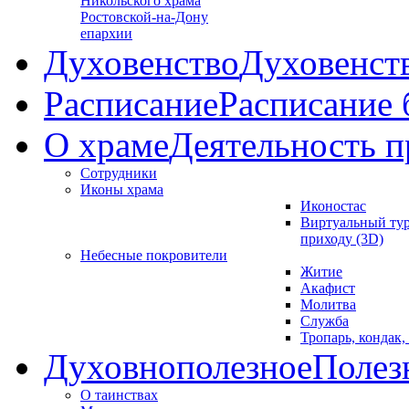
Никольского храма
Ростовской-на-Дону
епархии
Духовенство
Духовенст
Расписание
Расписание
О храме
Деятельность п
Сотрудники
Иконы храма
Иконостас
Виртуальный тур
приходу (3D)
Небесные покровители
Житие
Акафист
Молитва
Служба
Тропарь, кондак,
Духовнополезное
Полез
О таинствах