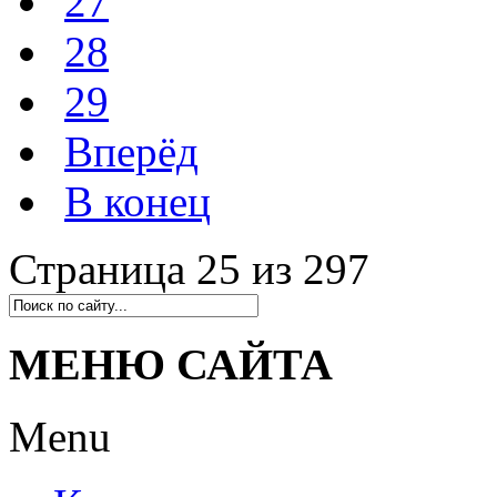
27
28
29
Вперёд
В конец
Страница 25 из 297
МЕНЮ САЙТА
Menu